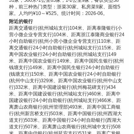
31家，500米-1公里63家，1-2公里9家；餐饮类型38
种，前三种热门类型：浙菜30家、私房菜9家、面馆5
家。人均约¥10～¥525。统计时间：2026-06。
附近的银行
距离交通银行(杭州城站支行)104米、距离泰隆银行(小
营小微企业专营支行)104米、距离浙江泰隆商业银行24
小时自助银行(杭州小营小微企业专营支行)110米、距
离交通银行24小时自助银行(杭州城站支行)115米、距
离中国农业银行24小时自助银行(杭州城站支行)149
米、距离中国农业银行149米、距离中国民生银行(杭州
钱塘支行)149米、距离中国民生银行24小时自助银行
(钱塘支行)150米、距离中国农业银行24小时自助银行
(杭州中山支行)329米、距离中国农业银行(杭州中山支
行)332米、距离中国建设银行(杭州梅花碑支行)434
米、距离中国建设银行(杭州城站支行)460米、距离中
国建设银行24小时自助银行(杭州城站支行)466米、距
离萧山农商银行(杭州管理部)493米、距离中国工商银
行(杭州新宫桥支行)503米、距离中国银行(杭州西湖大
道支行)503米、距离中国银行24小时自助银行(西湖大
道支行)507米、距离萧山农商银行(杭州城中支行)508
米、距离中信银行(杭州延安支行)531米、距离广发银