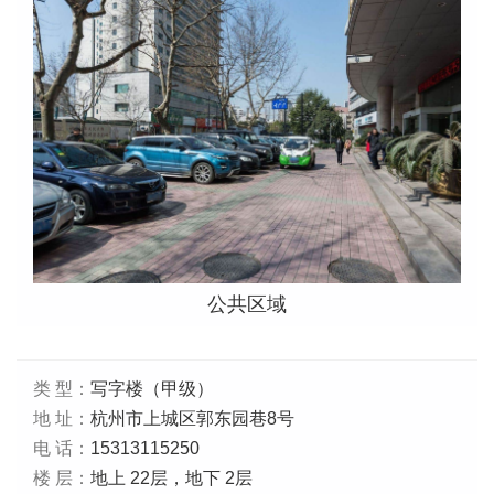
公共区域
类 型：
写字楼（甲级）
地 址：
杭州市上城区郭东园巷8号
电 话：
15313115250
楼 层：
地上 22层，地下 2层