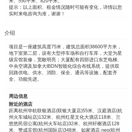
米、550平米、820平米。
提示：以上面积、租金情况随时可能有变化，详情以您
实时来电咨询为准，谢谢！
介绍
项目是一座建筑高度75米，建筑总面积38600平方米，
地下室第二层，设有大型停车场和自行车库，大堂为星
级宾馆装修，宽敞明亮；大厦配有四部进口东芝电梯、
中央空调及加拿大IBDN智能化综合布线系统，提供双
回路供电、供水、消防、保全、通讯等设施，配套齐
全、功能先进。
周边信息
附近的酒店
距离杭州华杭联银酒店(联银大厦店)55米、汉庭酒店(杭
州火车城站店)132米、杭州红星文化大酒店118米、兰
悠悠民宿公寓(杭州火车站店)32米、杭州轩榭酒店128
米、赞成宾馆(杭州国际店)348米、如家酒店·neo(杭州